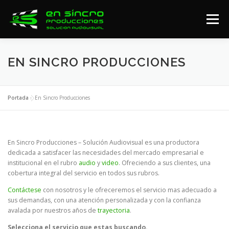
Saltar
al
Menú
contenido
SERVICIOS AUDIOVISUALES
PORFOLIO VIDEOS
EN SINCRO PRODUCCIONES
CONTACTO
Portada
»
En Sincro Producciones
En Sincro Producciones – Solución Audiovisual es una productora
dedicada a satisfacer las necesidades del mercado empresarial e
institucional en el rubro
audio
y
video
. Ofreciendo a sus clientes, una
cobertura integral del servicio en todos sus rubros.
Contáctese
con nosotros y le ofreceremos el servicio mas adecuado a
sus demandas, con una atención personalizada y con la confianza
avalada por nuestros años de
trayectoria
.
Selecciona el servicio que estas buscando.