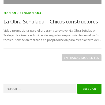
FICCION
/
PROMOCIONAL
La Obra Señalada | Chicos constructores
Video promocional para el programa televisivo «La Obra Señalada».
Trabajo de cámara e iluminación segun los requerimientos en el guión
técnico. Animación realizada en posproducción para crear la torre del …
N
a
ENTRADAS SIGUIENTES
v
e
g
a
Buscar:
c
i
ó