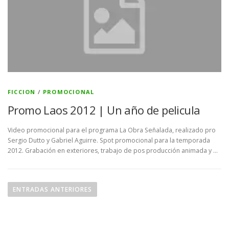
FICCION
/
PROMOCIONAL
Promo Laos 2012 | Un año de pelicula
Video promocional para el programa La Obra Señalada, realizado pro
Sergio Dutto y Gabriel Aguirre. Spot promocional para la temporada
2012. Grabación en exteriores, trabajo de pos producción animada y …
N
a
ENTRADAS ANTERIORES
v
e
g