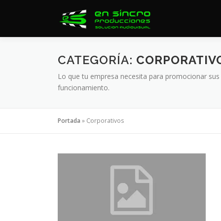
Saltar
al
contenido
CATEGORÍA:
CORPORATIV
Lo que tu empresa necesita para promocionar sus pr
funcionamiento.
Portada
»
Corporativos