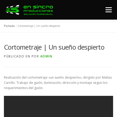
Saltar
al
Menú
contenido
Portada
»
Cortometraje | Un sueño despierto
SERVICIOS AUDIOVISUALES
PORFOLIO VIDEOS
Cortometraje | Un sueño despierto
CONTACTO
PÚBLICADO EN
POR
ADMIN
Realización del cortometraje «un sueño despierto», dirigido por Matías
Carrillo. Trabajo de guión, iluminación, dirección y montaje segun los
requerimientos del guión.